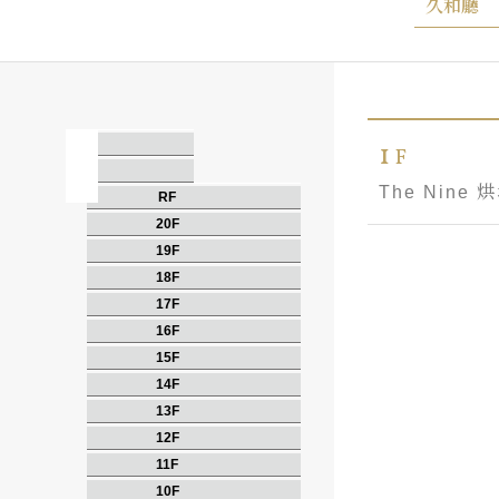
久和廳
1
F
The Nine 
RF
20F
19F
18F
17F
16F
15F
14F
13F
12F
11F
10F