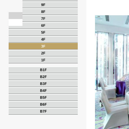
9F
8F
7F
6F
5F
4F
3F
2F
1F
B1F
B2F
B3F
B4F
B5F
B6F
B7F