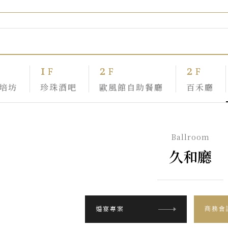
1
2
2
F
F
F
烘培坊
珍珠酒吧
歐風館自助餐廳
百禾廳
Ballroom
久和廳
商務會
婚宴專案