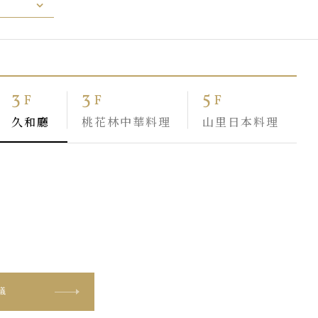
3
3
5
F
F
F
久和廳
桃花林中華料理
山里日本料理
議