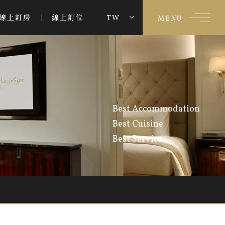
線上訂房
線上訂位
TW
MENU
Best Accommodation
Best Cuisine
Best Service