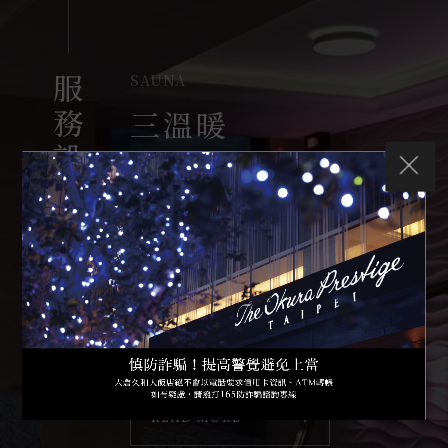
Swimming Pool
SAUNA
Fitness Gym
服務設施
服務設施
服務設施
游泳池
三溫暖
健身房
悠游其中全面釋放壓力，重新注入充
大倉健身俱樂部以「Aqua」水感為整
擁有心肺與重量訓練區，提供設備先
沛元氣，回復完美狀態。人與水的關
體概念，擁有寬敞的頂級紓壓水療空
進的義大利品牌Technogym健身器
係密切，水為生命之源，大倉健身俱
間，設有男女賓分開之冷熱水池、蒸
材，喚醒身心靈平衡能量。健身區擁
樂部以「Aqua」水感為整體概念，設
氣室、烤箱、梳妝室、休息區，讓您
有完善先進的Techogym健身設備，
置寬敞頂樓露天溫水游泳池，讓您以
享受充分的放鬆與休息。
並率先引進 Kinesis Stations全新六
水滋潤心靈，放鬆精神，讓身心與生
款健身系列，提供會員前所未有的全
活回復平衡和諧。
新健身體驗，另有專業體適能教練提
供專業諮詢服務，喚醒身心靈平衡能
READ MORE
量。