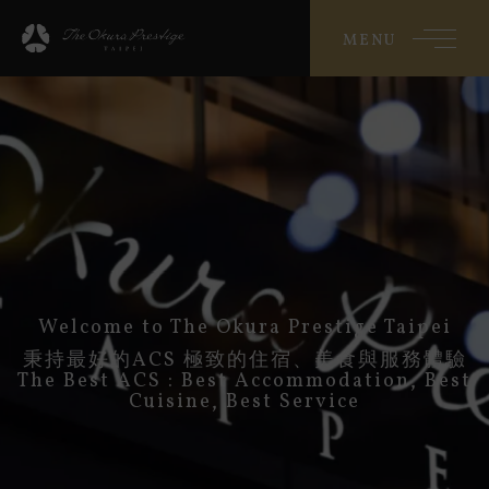
MENU
Welcome to The Okura Prestige Taipei
秉持最好的ACS 極致的住宿、美食與服務體驗
The Best ACS : Best Accommodation, Best
Cuisine, Best Service