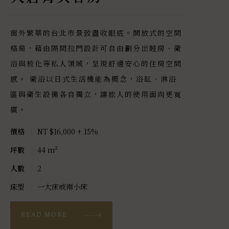
窗外繁華的台北市景致盡收眼底。開放式的空間
格局，藉由隔間拉門設計可自由劃分出睡房、衛
浴與梳化等私人領域，呈現舒適安心的住房空間
感。 衛浴以日式生活機能為概念，浴缸、淋浴
區與衛生設備各自獨立，讓旅人的使用面向更寬
NT
價格
廣。
5
坪數
NT $16,000 + 15%
價格
2
人數
44 m²
坪數
一
床型
2
人數
一大床或兩小床
床型
READ MORE