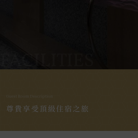
READ MORE
READ MORE
FACILITIES
Guest Room Description
尊貴享受頂級住宿之旅