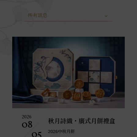
所有訊息
2026
銀座天國．酥香入魂
08
大倉久和再遇百年天藝
04
一口酥脆、承載141年的職人堅持