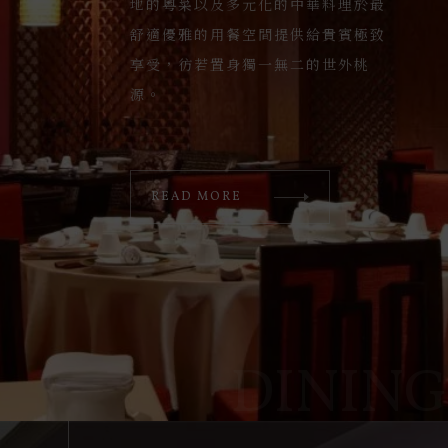
統，沿襲其名，在台北同樣深受政商
地的粵菜以及多元化的中華料理於最
物的真味，採用天然酵母與食材細心
吧，如其美名，從英式復古風格中進
精湛的廚藝為台灣的飲食文化注入健
名流及名人喜愛；靜謐的空間分為和
舒適優雅的用餐空間提供給貴賓極致
烘烤，保存原始風味與營養，為您帶
化，呈現現代沉穩風格，散發獨一無
康且多樣化的寰宇佳餚，帶領賓客進
食、壽司、天婦羅與鐵板燒用餐區，
享受，彷若置身獨一無二的世外桃
來最暖心與感動的滋味。
二光芒。提供經典雞尾酒、各具風格
入歐風館，一次嚐遍世界珍饈百味。
重現日式美食精髓，匠心獨具。
源。
的威士忌、干邑、日本燒酒、葡萄酒
等佳釀。
READ MORE
READ MORE
READ MORE
READ MORE
READ MORE
DINING