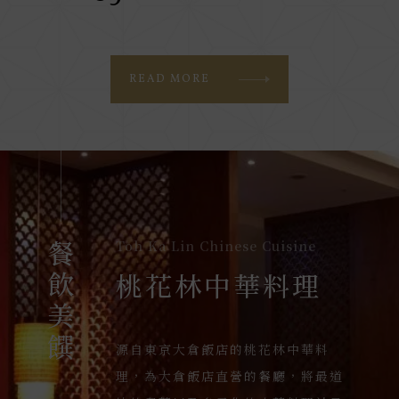
READ MORE
Yamazato Japanese Fine Dining
Toh Ka Lin Chinese Cuisine
The Continental Room Buffet
The Nine Bakery
The Pearl Lounge & Bar
餐飲美饌
餐飲美饌
餐飲美饌
餐飲美饌
餐飲美饌
Restaurant
山里日本料理
桃花林中華料理
The Nine烘焙坊
The Pearl 珍珠酒
歐風館自助餐廳
吧
大倉久和大飯店山里日本料理，以日
源自東京大倉飯店的桃花林中華料
大倉久和大飯店The Nine烘焙坊每日
歐風館自助餐廳位於飯店二樓，主要
本東京大倉飯店山里日本料理50年正
理，為大倉飯店直營的餐廳，將最道
新鮮現烤，堅持純天然手作，保持食
大倉久和大飯店The Pearl 珍珠酒
供應各式各樣異國風味料理，主廚以