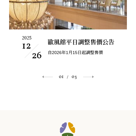
2025
2
惠
歐風館平日調整售價公告
12
26
自2026年1月15日起調整售價
01
03
/