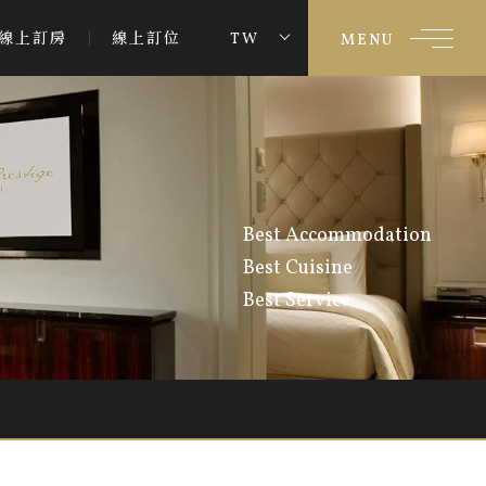
線上訂房
線上訂位
TW
MENU
Best Accommodation
Best Cuisine
Best Service