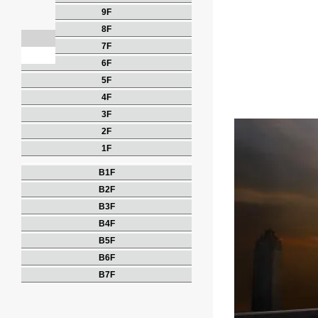
9F
8F
7F
6F
5F
4F
3F
2F
1F
B1F
B2F
B3F
B4F
B5F
B6F
B7F