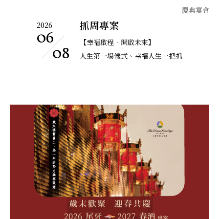
慶典宴會
2026
抓周專案
06
【幸福啟程．開啟未來】
08
人生第一場儀式、幸福人生一把抓