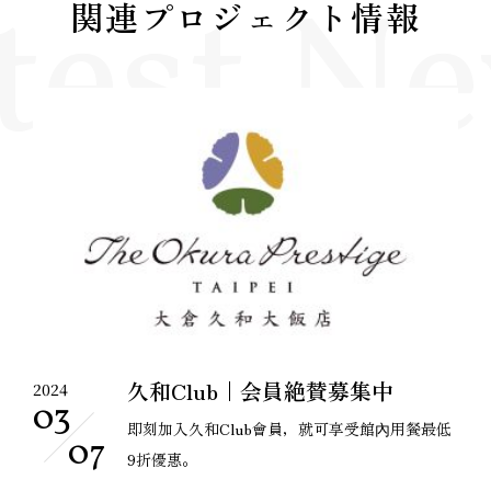
test N
関連プロジェクト情報
久和Club｜会員絶賛募集中
2024
03
即刻加入久和Club會員，就可享受館內用餐最低
07
9折優惠。