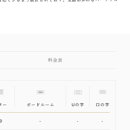
料金表
ター
ボードルーム
Uの字
口の字
0
-
-
-