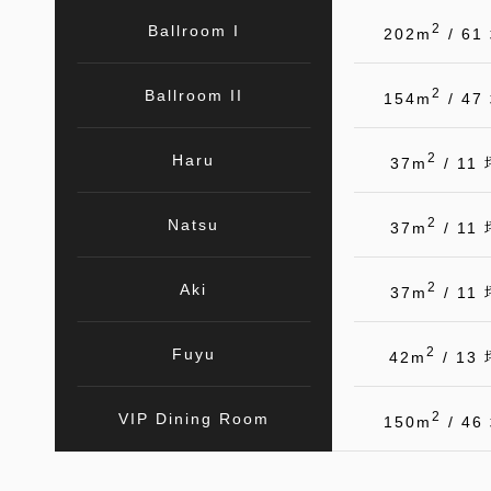
2
Ballroom I
202m
/ 61
2
Ballroom II
154m
/ 47
2
Haru
37m
/ 11 
2
Natsu
37m
/ 11 
2
Aki
37m
/ 11 
2
Fuyu
42m
/ 13 
2
VIP Dining Room
150m
/ 46