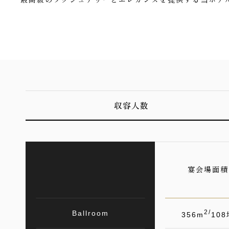
収容人数
宴会場面積
2/
Ballroom
356m
108