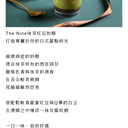
The Nine抹茶紅豆奶酪
打造專屬於你的日式甜點時光
細緻綿密的奶酪
揉合抹茶特有的微苦回甘
馥郁乳香與抹茶的清春
在舌尖輕柔展開
尾韻細膩而悠長
搭配鬆軟香甜蜜紅豆與Q彈的白玉
在滑順之中增添一抹甘甜咬感
一口一味、恰到好處