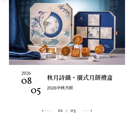
2026
秋月詩織・廣式月餅禮盒
08
05
2026中秋月餅
01
03
/