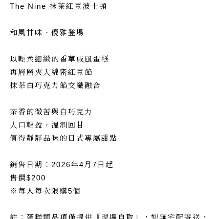
The Nine 抹茶紅豆波士頓
和風甘味．優雅登場
以輕柔細緻的香草戚風蛋糕
再層層夾入綿密紅豆餡
抹茶白巧克力餡交織融合
茶香的微苦與白巧克力
入口輕盈，溫潤回甘
值得靜靜品味的日式專屬甜點
銷售日期：2026年4月7日起
售價$200
※每人每次限購5個
註：蛋糕類品項僅提供『現場自取』，恕無宅配寄送，