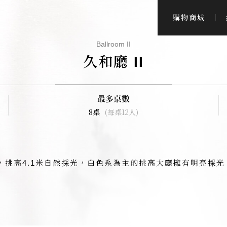
購物商城
Ballroom II
久和廳 II
最多桌數
8桌
(每桌12人)
務，挑高4.1米自然採光，白色系為主的挑高大廳擁有明亮採