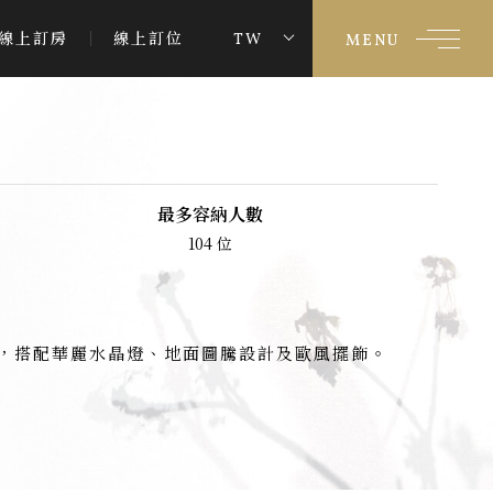
線上訂房
線上訂位
TW
MENU
最多容納人數
104 位
光，搭配華麗水晶燈、地面圖騰設計及歐風擺飾。