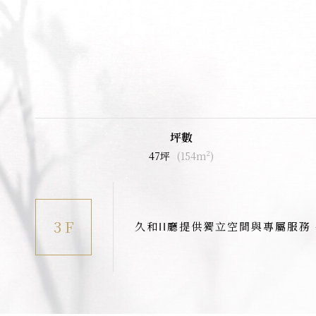
坪數
47坪
(154m²)
3 F
久和II廳提供獨立空間與專屬服